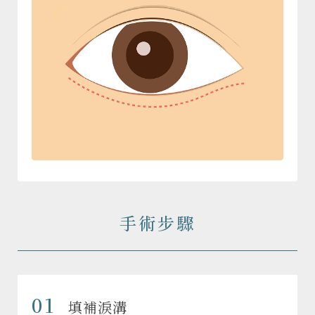
手術步驟
01
填補淚溝