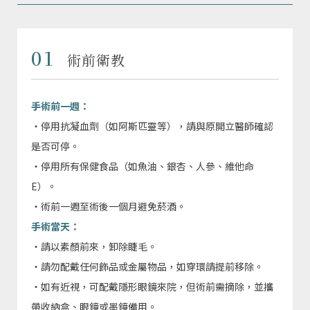
01
術前衛教
手術前一週：
・停用抗凝血劑（如阿斯匹靈等），請與原開立醫師確認
是否可停。
・停用所有保健食品（如魚油、銀杏、人參、維他命
E）。
・術前一週至術後一個月避免菸酒。
手術當天：
・請以素顏前來，卸除睫毛。
・請勿配戴任何飾品或金屬物品，如穿環請提前移除。
・如有近視，可配戴隱形眼鏡來院，但術前需摘除，並攜
帶收納盒、眼鏡或墨鏡備用。