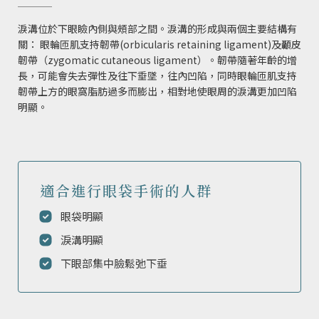
淚溝位於下眼瞼內側與頰部之間。淚溝的形成與兩個主要結構有
關： 眼輪匝肌支持韌帶(orbicularis retaining ligament)及顳皮
韌帶（zygomatic cutaneous ligament）。韌帶隨著年齡的增
長，可能會失去彈性及往下垂墜，往內凹陷，同時眼輪匝肌支持
韌帶上方的眼窩脂肪過多而膨出，相對地使眼周的淚溝更加凹陷
明顯。
適合進行眼袋手術的人群
眼袋明顯
淚溝明顯
下眼部集中臉鬆弛下垂