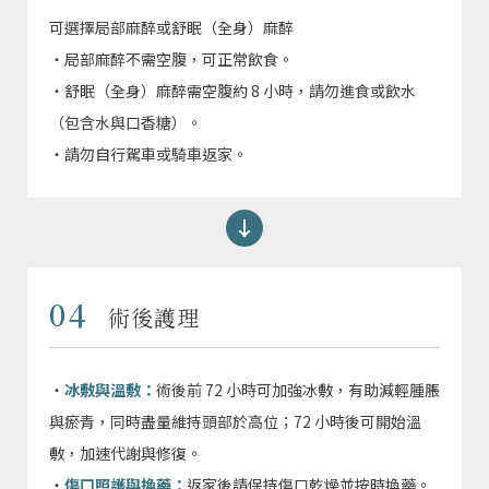
可選擇局部麻醉或舒眠（全身）麻醉
・局部麻醉不需空腹，可正常飲食。
・舒眠（全身）麻醉需空腹約 8 小時，請勿進食或飲水
（包含水與口香糖）。
・請勿自行駕車或騎車返家。
04
術後護理
・
冰敷與溫敷：
術後前 72 小時可加強冰敷，有助減輕腫脹
與瘀青，同時盡量維持頭部於高位；72 小時後可開始溫
敷，加速代謝與修復。
・
傷口照護與換藥：
返家後請保持傷口乾燥並按時換藥。