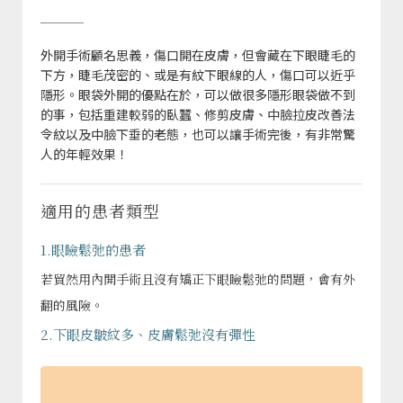
外開手術顧名思義，傷口開在皮膚，但會藏在下眼睫毛的
下方，睫毛茂密的、或是有紋下眼線的人，傷口可以近乎
隱形。眼袋外開的優點在於，可以做很多隱形眼袋做不到
的事，包括重建較弱的臥蠶、修剪皮膚、中臉拉皮改善法
令紋以及中臉下垂的老態，也可以讓手術完後，有非常驚
人的年輕效果！
適用的患者類型
1.眼瞼鬆弛的患者
若貿然用內開手術且沒有矯正下眼瞼鬆弛的問題，會有外
翻的風險。
2.下眼皮皺紋多、皮膚鬆弛沒有彈性