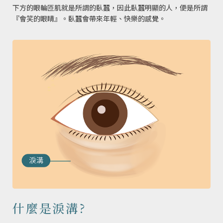
下方的眼輪匝肌就是所謂的臥蠶，因此臥蠶明顯的人，便是所謂
『會笑的眼睛』。臥蠶會帶來年輕、快樂的感覺。
什麼是淚溝?