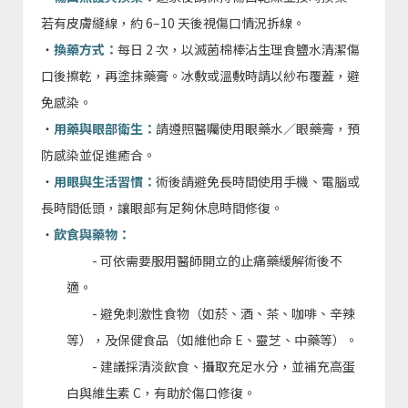
若有皮膚縫線，約 6–10 天後視傷口情況拆線。
・
換藥方式：
每日 2 次，以滅菌棉棒沾生理食鹽水清潔傷
口後擦乾，再塗抹藥膏。冰敷或溫敷時請以紗布覆蓋，避
免感染。
・
用藥與眼部衛生：
請遵照醫囑使用眼藥水／眼藥膏，預
防感染並促進癒合。
・
用眼與生活習慣：
術後請避免長時間使用手機、電腦或
長時間低頭，讓眼部有足夠休息時間修復。
・
飲食與藥物：
- 可依需要服用醫師開立的止痛藥緩解術後不
適。
- 避免刺激性食物（如菸、酒、茶、咖啡、辛辣
等），及保健食品（如維他命 E、靈芝、中藥等）。
- 建議採清淡飲食、攝取充足水分，並補充高蛋
白與維生素 C，有助於傷口修復。