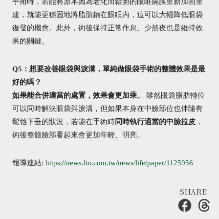
手術時，若能將原本因為老化而鬆弛的眼眶隔膜重新加固重
建，就能更穩固地將脂肪鎖在眼眶內，這可以大幅降低眼袋
復發的機會。此外，術後保持正常作息、少熬夜也是維持效
果的關鍵。
Q5：想要改善眼袋與淚溝，單純做眼袋手術的整體效果是最
好的嗎？
如果能合併適當的處置，效果會更加乘。
雖然眼袋脂肪轉位
可以同時解決眼袋與淚溝，但如果本身在中臉部位也伴隨有
鬆弛下垂的狀況，若能在手術時
同時執行適當的中臉拉皮
，
術後整體臉部看起來會更加年輕、明亮。
報導連結:
https://news.ltn.com.tw/news/life/paper/1125956
SHARE