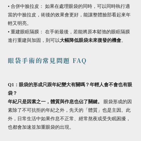
• 合併中臉拉皮： 如果在處理眼袋的同時，可以同時執行適
當的中臉拉皮，術後的效果會更好，能讓整體臉部看起來年
輕又明亮。
• 重建眼眶隔膜： 在手術最後，若能將原本鬆弛的眼眶隔膜
進行重建與加固，則可以
大幅降低眼袋未來復發的機會
。
眼袋手術的常見問題 FAQ
Q1：眼袋的形成只跟年紀變大有關嗎？年輕人會不會也有眼
袋？
年紀只是因素之一，體質與作息也佔了關鍵。
眼袋形成的因
素除了不可抗拒的年紀之外，先天的「體質」也是主因。此
外，日常生活中如果作息不正常、經常熬夜或受失眠困擾，
也都會加速並加重眼袋的出現。