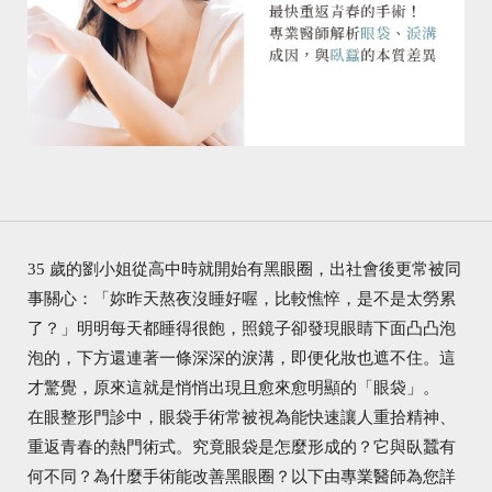
35 歲的劉小姐從高中時就開始有黑眼圈，出社會後更常被同
事關心：「妳昨天熬夜沒睡好喔，比較憔悴，是不是太勞累
了？」明明每天都睡得很飽，照鏡子卻發現眼睛下面凸凸泡
泡的，下方還連著一條深深的淚溝，即便化妝也遮不住。這
才驚覺，原來這就是悄悄出現且愈來愈明顯的「眼袋」。
在眼整形門診中，眼袋手術常被視為能快速讓人重拾精神、
重返青春的熱門術式。究竟眼袋是怎麼形成的？它與臥蠶有
何不同？為什麼手術能改善黑眼圈？以下由專業醫師為您詳