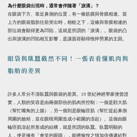
為什麼眼袋出現時，通常會伴隨著「淚溝」？
在眼袋下方、靠近鼻側的位置，有一條筋膜與骨膜相連。當
上方的眼袋脂肪往前突出時，相較之下，這條與骨膜相連的
部位就會顯得更為凹陷，這就是所謂的「淚溝」。眼袋的凸
出與淚溝的凹陷相互影響，是讓面容顯得憔悴勞累的主因。
眼袋與臥蠶截然不同！一張表看懂肌肉與
脂肪的差異
許多人常分不清臥蠶與眼袋的差異。19 世紀神經學家便曾證
實，人類的笑容是由兩個部份的肌肉所控制：一個是顴大肌
（幫忙嘴角的上揚），另一個則是眼輪匝肌（幫忙提起鼻側
周圍的臉頰，並在眼睛周圍造成小範圍的澎起）。這個由眼
輪匝肌澎起所形成的結構，就是所謂的臥蠶。臥蠶明顯的
人，便是擁有「會笑的眼睛」，能將愉悅之情加倍傳遞給對