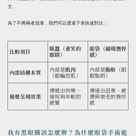
方。
為了不將兩者混淆，我們可以透過下表快速對比：
臥蠶（會笑的
眼袋（顯現憔悴
比較項目
眼睛）
感）
內部是
肌肉
內部是
脂肪
（眼
內部結構本質
（眼輪匝肌）
眶脂肪）
傳遞出快樂、
傳達出沮喪、疲
視覺呈現效果
愉悅與年輕的
憊與衰老的憔悴
感覺
感
我有黑眼圈該怎麼辦？為什麼眼袋手術能