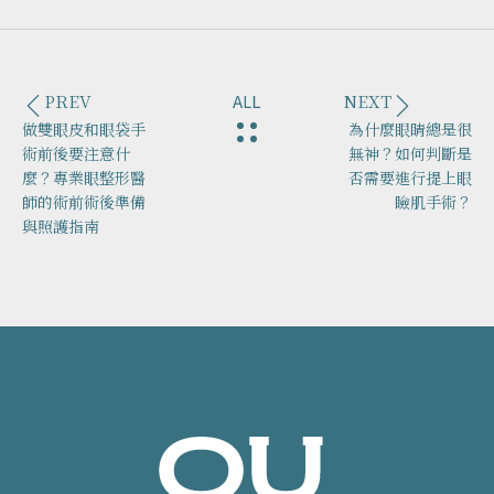
PREV
NEXT
做雙眼皮和眼袋手
為什麼眼睛總是很
術前後要注意什
無神？如何判斷是
麼？專業眼整形醫
否需要進行提上眼
師的術前術後準備
瞼肌手術？
與照護指南