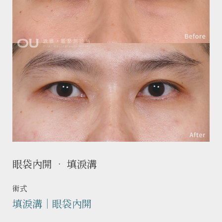
眼袋內開 • 填淚溝
術式
填淚溝｜眼袋內開