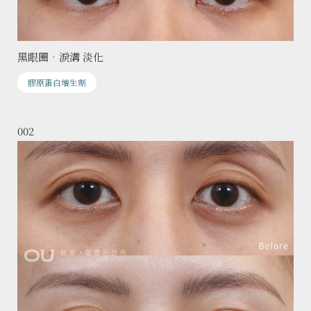
黑眼圈•淚溝 淡化
膠原蛋白增生劑
002