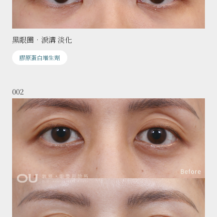
黑眼圈•淚溝 淡化
膠原蛋白增生劑
002