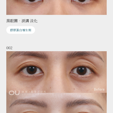
黑眼圈•淚溝 淡化
膠原蛋白增生劑
002