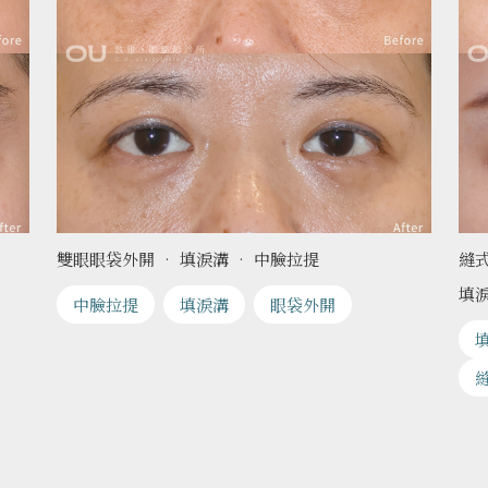
雙眼眼袋外開 • 填淚溝 • 中臉拉提
縫式
填
中臉拉提
填淚溝
眼袋外開