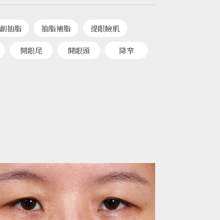
創抽脂
抽脂補脂
提眼瞼肌
開眼尾
開眼頭
降窄