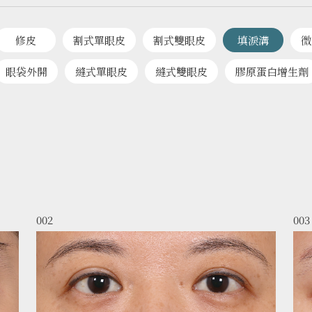
修皮
割式單眼皮
割式雙眼皮
填淚溝
微
眼袋外開
縫式單眼皮
縫式雙眼皮
膠原蛋白增生劑
002
003